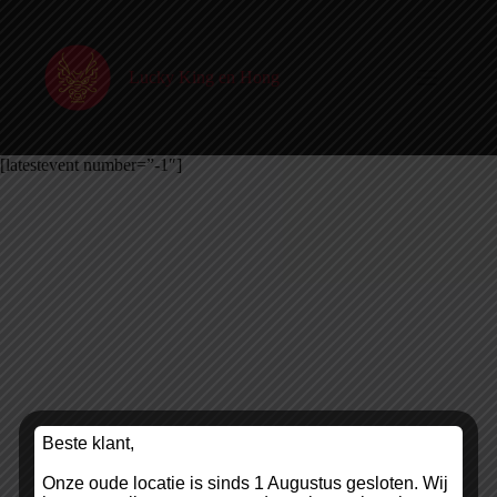
Ga
naar
de
inhoud
Lucky King en Hong
[latestevent number=”-1″]
Beste klant,
Onze oude locatie is sinds 1 Augustus gesloten. Wij