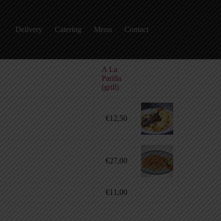
Delivery
Catering
Menu
Contact
A La
Parilla
(grill)
€12,50
€27,00
€11,00